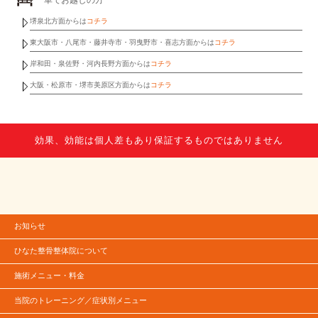
堺泉北方面からは
コチラ
東大阪市・八尾市・藤井寺市・羽曳野市・喜志方面からは
コチラ
岸和田・泉佐野・河内長野方面からは
コチラ
大阪・松原市・堺市美原区方面からは
コチラ
効果、効能は個人差もあり保証するものではありません
お知らせ
ひなた整骨整体院について
施術メニュー・料金
当院のトレーニング／症状別メニュー