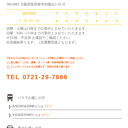
584-0082 大阪府富田林市向陽台2-16-31
施術時間
月
火
水
木
金
土
日
9：00−20：00
●
●
●
●
●
●
●
水曜・土曜は21時までの受付とさせていただきます。
日曜：9:00～13:00までの受付とさせていただきます。
※日/祝・不定休 お電話でご確認ください。
出張施術承ります。（交通費別途となります）
下記のようなお悩みがございましたら、お気軽にお電話にてご相談ください。
急な痛み・しびれ・腰痛・ぎっくり腰・坐骨神経痛が気になる
どこに行ってもなかなか改善せず、症状を何度も繰り返す
TEL
0721-29-7666
バスでお越しの方
南海高野線金剛駅からは
コチラ
近鉄線富田林駅からは
コチラ
車でお越しの方