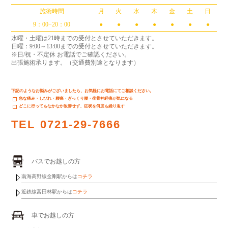
施術時間
月
火
水
木
金
土
日
9：00−20：00
●
●
●
●
●
●
●
水曜・土曜は21時までの受付とさせていただきます。
日曜：9:00～13:00までの受付とさせていただきます。
※日/祝・不定休 お電話でご確認ください。
出張施術承ります。（交通費別途となります）
下記のようなお悩みがございましたら、お気軽にお電話にてご相談ください。
急な痛み・しびれ・腰痛・ぎっくり腰・坐骨神経痛が気になる
どこに行ってもなかなか改善せず、症状を何度も繰り返す
TEL
0721-29-7666
バスでお越しの方
南海高野線金剛駅からは
コチラ
近鉄線富田林駅からは
コチラ
車でお越しの方