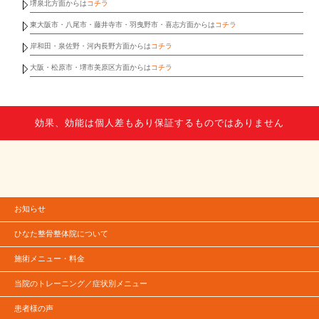
堺泉北方面からは
コチラ
東大阪市・八尾市・藤井寺市・羽曳野市・喜志方面からは
コチラ
岸和田・泉佐野・河内長野方面からは
コチラ
大阪・松原市・堺市美原区方面からは
コチラ
効果、効能は個人差もあり保証するものではありません
お知らせ
ひなた整骨整体院について
施術メニュー・料金
当院のトレーニング／症状別メニュー
患者様の声