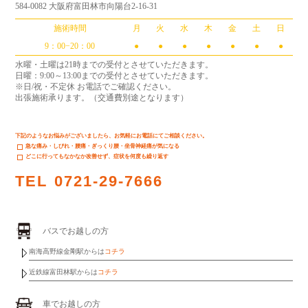
584-0082 大阪府富田林市向陽台2-16-31
施術時間
月
火
水
木
金
土
日
9：00−20：00
●
●
●
●
●
●
●
水曜・土曜は21時までの受付とさせていただきます。
日曜：9:00～13:00までの受付とさせていただきます。
※日/祝・不定休 お電話でご確認ください。
出張施術承ります。（交通費別途となります）
下記のようなお悩みがございましたら、お気軽にお電話にてご相談ください。
急な痛み・しびれ・腰痛・ぎっくり腰・坐骨神経痛が気になる
どこに行ってもなかなか改善せず、症状を何度も繰り返す
TEL
0721-29-7666
バスでお越しの方
南海高野線金剛駅からは
コチラ
近鉄線富田林駅からは
コチラ
車でお越しの方