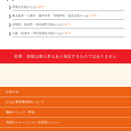
堺泉北方面からは
コチラ
東大阪市・八尾市・藤井寺市・羽曳野市・喜志方面からは
コチラ
岸和田・泉佐野・河内長野方面からは
コチラ
大阪・松原市・堺市美原区方面からは
コチラ
効果、効能は個人差もあり保証するものではありません
お知らせ
ひなた整骨整体院について
施術メニュー・料金
当院のトレーニング／症状別メニュー