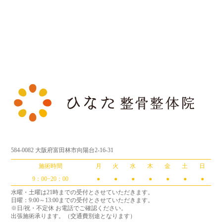
584-0082 大阪府富田林市向陽台2-16-31
施術時間
月
火
水
木
金
土
日
9：00−20：00
●
●
●
●
●
●
●
水曜・土曜は21時までの受付とさせていただきます。
日曜：9:00～13:00までの受付とさせていただきます。
※日/祝・不定休 お電話でご確認ください。
出張施術承ります。（交通費別途となります）