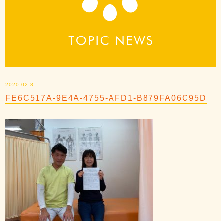
2020.02.8
FE6C517A-9E4A-4755-AFD1-B879FA06C95D