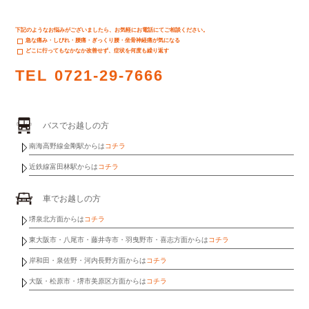
下記のようなお悩みがございましたら、お気軽にお電話にてご相談ください。
急な痛み・しびれ・腰痛・ぎっくり腰・坐骨神経痛が気になる
どこに行ってもなかなか改善せず、症状を何度も繰り返す
TEL
0721-29-7666
バスでお越しの方
南海高野線金剛駅からは
コチラ
近鉄線富田林駅からは
コチラ
車でお越しの方
堺泉北方面からは
コチラ
東大阪市・八尾市・藤井寺市・羽曳野市・喜志方面からは
コチラ
岸和田・泉佐野・河内長野方面からは
コチラ
大阪・松原市・堺市美原区方面からは
コチラ