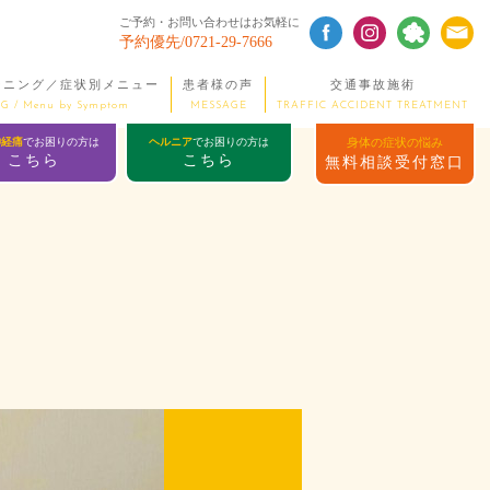
ご予約・お問い合わせはお気軽に
予約優先/0721-29-7666
ーニング／症状別メニュー
患者様の声
交通事故施術
G / Menu by Symptom
MESSAGE
TRAFFIC ACCIDENT TREATMENT
神経痛
でお困りの方は
ヘルニア
でお困りの方は
身体の症状の悩み
こちら
こちら
無料相談受付窓口