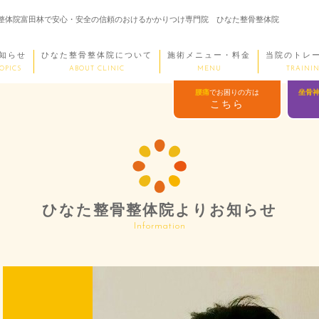
整骨整体院富田林で安心・安全の信頼のおけるかかりつけ専門院 ひなた整骨整体院
知らせ
ひなた整骨整体院について
施術メニュー・料金
当院のトレ
OPICS
ABOUT CLINIC
MENU
TRAININ
腰痛
でお困りの方は
坐骨
こちら
ひなた整骨整体院よりお知らせ
Information