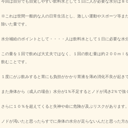
今回は自分でも自覚しやすい飲料水として１日に人が必要な水分は８
※これは世間一般的な人の日常生活とし、激しい運動やスポーツ等ま
除いた量です。
水分補給のポイントとして・・・・人は飲料水として１日に必要な水
この量を１回で飲めば大丈夫ではなく、１回の飲む量は約２００ｍｌ
飲むことです。
１度にがぶ飲みすると胃にも負担がかかり胃液を薄め消化不良が起き
また身体から（成人の場合）水分が1％不足するとノドが渇き2％で強
さらに１０％を超えてくると失神や命に危険が及ぶリスクがあります
ノドが渇いたと思ったらすでに身体の水分が足らないんだと思った方