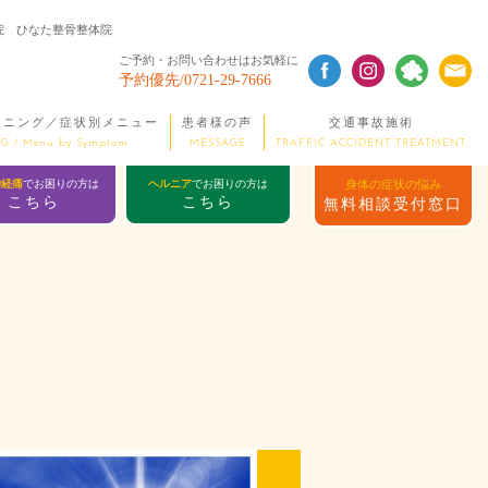
院 ひなた整骨整体院
ご予約・お問い合わせはお気軽に
予約優先/0721-29-7666
ーニング／症状別メニュー
患者様の声
交通事故施術
G / Menu by Symptom
MESSAGE
TRAFFIC ACCIDENT TREATMENT
神経痛
でお困りの方は
ヘルニア
でお困りの方は
身体の症状の悩み
こちら
こちら
無料相談受付窓口