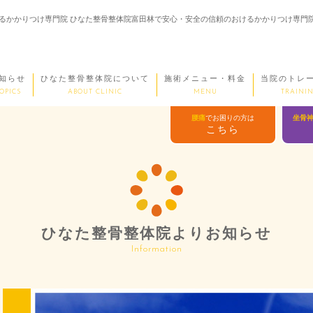
けるかかりつけ専門院 ひなた整骨整体院富田林で安心・安全の信頼のおけるかかりつけ専門
知らせ
ひなた整骨整体院について
施術メニュー・料金
当院のトレ
OPICS
ABOUT CLINIC
MENU
TRAININ
腰痛
でお困りの方は
坐骨
こちら
ひなた整骨整体院よりお知らせ
Information