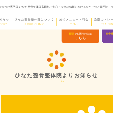
全の信頼のおけるかかりつけ専門院 ひなた整骨整体院富田林で安心・安全の信頼のおけるかかりつけ専門院
知らせ
ひなた整骨整体院について
施術メニュー・料金
当院のトレ
OPICS
ABOUT CLINIC
MENU
TRAININ
腰痛
でお困りの方は
坐骨
こちら
ひなた整骨整体院よりお知らせ
Information