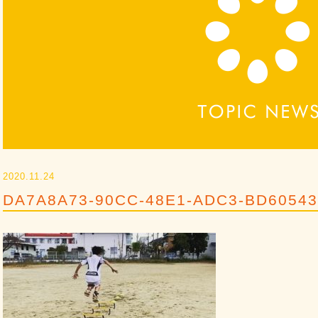
2020.11.24
DA7A8A73-90CC-48E1-ADC3-BD6054