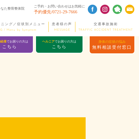
ご予約・お問い合わせはお気軽に
 ひなた整骨整体院
予約優先/0721-29-7666
ーニング／症状別メニュー
患者様の声
交通事故施術
G / Menu by Symptom
MESSAGE
TRAFFIC ACCIDENT TREATMENT
神経痛
でお困りの方は
ヘルニア
でお困りの方は
身体の症状の悩み
こちら
こちら
無料相談受付窓口