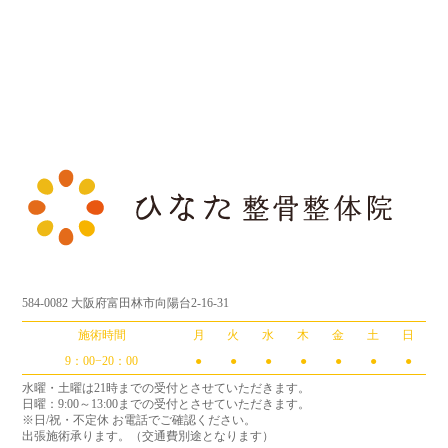
584-0082 大阪府富田林市向陽台2-16-31
施術時間
月
火
水
木
金
土
日
9：00−20：00
●
●
●
●
●
●
●
水曜・土曜は21時までの受付とさせていただきます。
日曜：9:00～13:00までの受付とさせていただきます。
※日/祝・不定休 お電話でご確認ください。
出張施術承ります。（交通費別途となります）