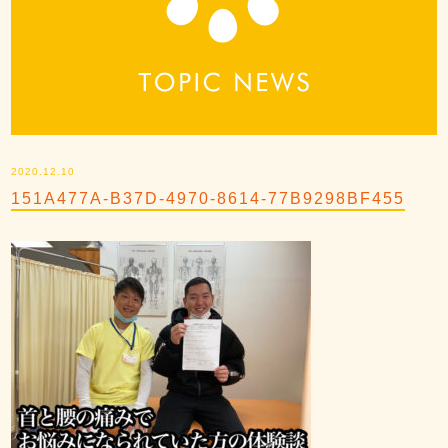
2020.12.10
151A477A-B37D-4970-8614-77B9298BF455