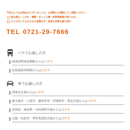
下記のようなお悩みがございましたら、お気軽にお電話にてご相談ください。
急な痛み・しびれ・腰痛・ぎっくり腰・坐骨神経痛が気になる
どこに行ってもなかなか改善せず、症状を何度も繰り返す
TEL
0721-29-7666
バスでお越しの方
南海高野線金剛駅からは
コチラ
近鉄線富田林駅からは
コチラ
車でお越しの方
堺泉北方面からは
コチラ
東大阪市・八尾市・藤井寺市・羽曳野市・喜志方面からは
コチラ
岸和田・泉佐野・河内長野方面からは
コチラ
大阪・松原市・堺市美原区方面からは
コチラ