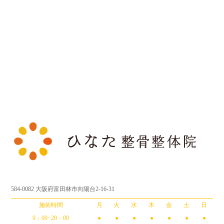
584-0082 大阪府富田林市向陽台2-16-31
施術時間
月
火
水
木
金
土
日
9：00−20：00
●
●
●
●
●
●
●