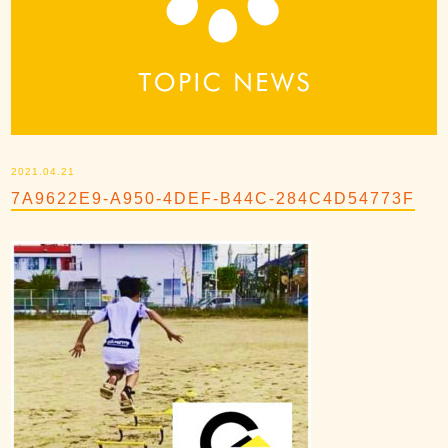
2021.04.21
7A9622E9-A950-4DEF-B44C-284C4D54773F