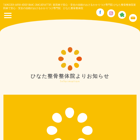
7A9622E9-A950-4DEF-B44C-284C4D54773F | 富田林で安心・安全の信頼のおけるかかりつけ専門院 ひなた整骨整体院富
田林で安心・安全の信頼のおけるかかりつけ専門院 ひなた整骨整体院
ひなた整骨整体院よりお知らせ
Information