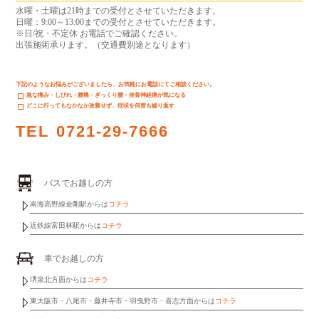
水曜・土曜は21時までの受付とさせていただきます。
日曜：9:00～13:00までの受付とさせていただきます。
※日/祝・不定休 お電話でご確認ください。
出張施術承ります。（交通費別途となります）
下記のようなお悩みがございましたら、お気軽にお電話にてご相談ください。
急な痛み・しびれ・腰痛・ぎっくり腰・坐骨神経痛が気になる
どこに行ってもなかなか改善せず、症状を何度も繰り返す
TEL
0721-29-7666
バスでお越しの方
南海高野線金剛駅からは
コチラ
近鉄線富田林駅からは
コチラ
車でお越しの方
堺泉北方面からは
コチラ
東大阪市・八尾市・藤井寺市・羽曳野市・喜志方面からは
コチラ