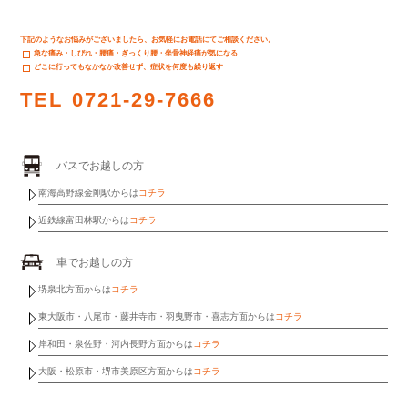
下記のようなお悩みがございましたら、お気軽にお電話にてご相談ください。
急な痛み・しびれ・腰痛・ぎっくり腰・坐骨神経痛が気になる
どこに行ってもなかなか改善せず、症状を何度も繰り返す
TEL
0721-29-7666
バスでお越しの方
南海高野線金剛駅からは
コチラ
近鉄線富田林駅からは
コチラ
車でお越しの方
堺泉北方面からは
コチラ
東大阪市・八尾市・藤井寺市・羽曳野市・喜志方面からは
コチラ
岸和田・泉佐野・河内長野方面からは
コチラ
大阪・松原市・堺市美原区方面からは
コチラ