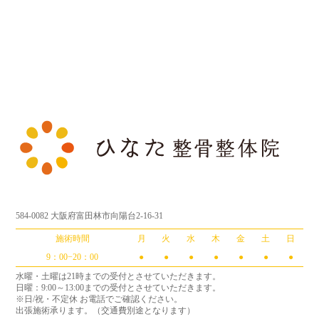
584-0082 大阪府富田林市向陽台2-16-31
施術時間
月
火
水
木
金
土
日
9：00−20：00
●
●
●
●
●
●
●
水曜・土曜は21時までの受付とさせていただきます。
日曜：9:00～13:00までの受付とさせていただきます。
※日/祝・不定休 お電話でご確認ください。
出張施術承ります。（交通費別途となります）