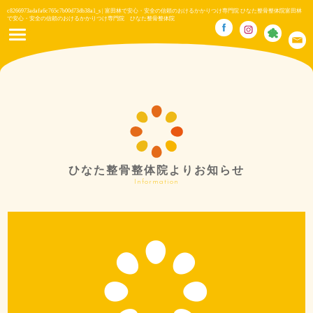
c8266973adafa6c765c7b00d73db38a1_s | 富田林で安心・安全の信頼のおけるかかりつけ専門院 ひなた整骨整体院富田林
で安心・安全の信頼のおけるかかりつけ専門院 ひなた整骨整体院
ひなた整骨整体院よりお知らせ
Information