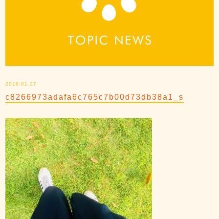
2019.01.27
c8266973adafa6c765c7b00d73db38a1_s